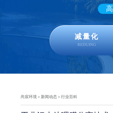
高
减量化
REDUING
尚宸环境
新闻动态
行业百科
>
>