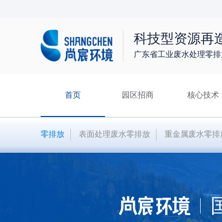
科技型资源再
广东省工业废水处理零排
首页
园区招商
核心技术
表面处理废水零排放
一体化膜设备
表面处理废水零排放案例
企业动态
企业简介
重金属废水零排放
一体化HEMVR蒸发器
钛白粉废水处理案例
行业资讯
发展历程
酸性废水处理资源回收
一体化低温蒸发器
精细化工难降解废水案例
行业百科
荣誉资质
高含盐有机废水处理
一体化污泥干化设备
制革废水处理案例
排放标准
技术团队
零排放
表面处理废水零排放
重金属废水零排
精细化工难降解废水处理
一体化废酸再生设备
工业园区深度处理及提标改造
联系我们
脱硫废水零排放
一体化废碱再生设备
一体化污水处理案例
河道治理一体化
超滤膜组件
流域治理与黑臭水体生态修复
流域治理与黑臭水体生态修复
智慧水务综合监管案例